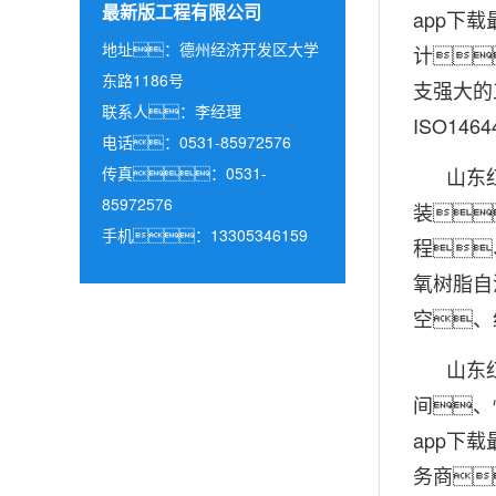
最新版工程有限公司
app下
地址：德州经济开发区大学
计
东路1186号
支强大的
联系人：李经理
ISO1
电话：0531-85972576
传真：0531-
山东红
85972576
装
手机：13305346159
程
氧树脂自
空、
山东红杏
间、
app下
务商