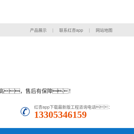
产品展示
|
联系红杏app
|
网站地图
量高，售后有保障！
红杏app下载最新版工程咨询电话：
13305346159