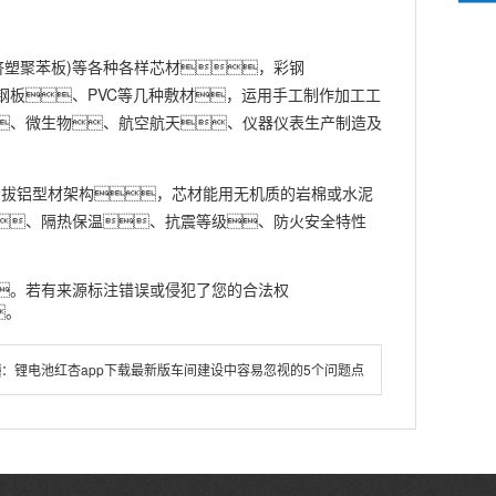
(挤塑聚苯板)等各种各样芯材，彩钢
板、PVC等几种敷材，运用手工制作加工工
、微生物、航空航天、仪器仪表生产制造及
用冷拔铝型材架构，芯材能用无机质的岩棉或水泥
、隔热保温、抗震等级、防火安全特性
。若有来源标注错误或侵犯了您的合法权
。
：
锂电池红杏app下载最新版车间建设中容易忽视的5个问题点