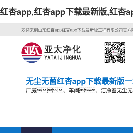
红杏app,红杏app下载最新版,红杏
欢迎来到山东红杏app红杏app下载最新版工程有限公司官方
无尘无菌红杏app下载最新版
厂房、车间、洁净室无尘无