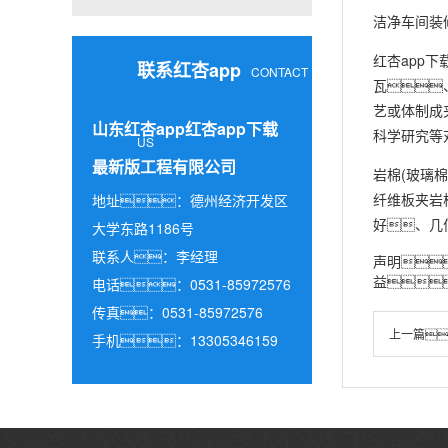
洁净车间装
红杏app
联系红杏app
CONTACT
瓦
艺或体制成
山东红杏app红杏app下载
科学研究等
US
最新版工程有限公司
岩棉(玻璃
纤维板夹岩
地址：德州经济开发区
好、几
大学东路1186号
联系人：李经理
声明
益
电话：0531-85972576
传真：0531-85972576
上一篇
手机：13305346159