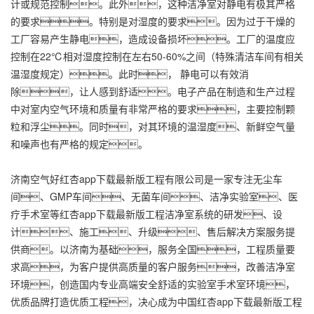
计或规范控制。此外，这种洁净室对静电有极其严格
的要求。特别是对湿度的要求。因为过于干燥的
工厂容易产生静电，造成设备损坏。工厂的温度应
控制在22℃相对湿度控制在左右50-60%之间（特殊清洁车间有相关
温湿度规定）。此时， 静电可以有效消
除，让人感到舒适。电子产品在制造和生产过程
中对室内空气环境和质量有非常严格的要求，主要控制颗
粒和浮尘。同时，对其环境的温湿度、新鲜空气量
和噪声也有严格的规定。
济南空气好红杏app下载最新版工程有限公司是一家专注无尘车
间、GMP车间、无菌车间、洁净实验室、医
疗手术室等红杏app下载最新版工程洁净室系统的研发、设
计、施工、升级、售后解决方案服务提
供商。以济南为基础，服务全国，工程质量要
求高，为客户提供高质量的客户服务，改善洁净室
环境，创造国内专业高端安全舒适的实验室手术室环境，
优质品牌打造优质工程，决心成为中国红杏app下载最新版工程