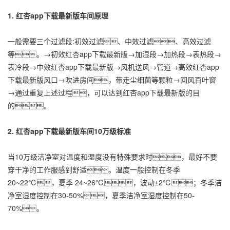
1.
红杏app下载最新版车间
原理
一般需要三个过滤段:初效过滤、中效过滤、高效过滤
等。→初效红杏app下载最新版→加湿段→加热段→表热段→
表冷段→中效红杏app下载最新版→风机送风→管道→高效红杏app
下载最新版风口→吹进房间，带走尘细菌等颗粒→回风百叶窗
→通过重复上述过程，可以达到红杏app下载最新版的目
的。
2.
红杏app下载最新版车间
10万级标准
当10万级洁净室对温度和湿度没有特殊要求时，最好不要
穿干净的工作服感到舒适。温度一般控制在冬季
20~22℃，夏季 24~26℃，波动±2℃；冬季洁
净室湿度控制在30-50%，夏季洁净室湿度控制在50-
70%。