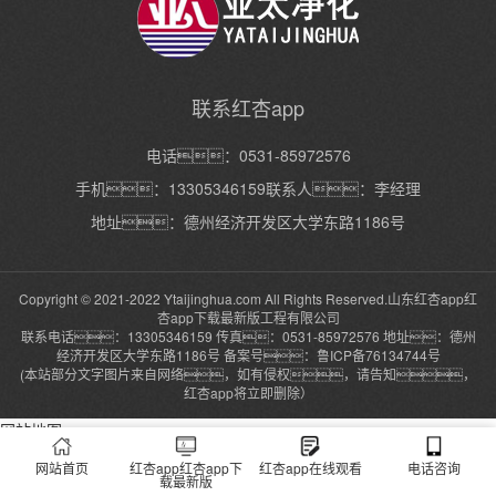
联系红杏app
电话：0531-85972576
手机：13305346159联系人：李经理
地址：德州经济开发区大学东路1186号
Copyright © 2021-2022 Ytaijinghua.com All Rights Reserved.山东红杏app红
杏app下载最新版工程有限公司
联系电话：13305346159 传真：0531-85972576 地址：德州
经济开发区大学东路1186号 备案号：
鲁ICP备76134744号
(本站部分文字图片来自网络，如有侵权，请告知，
红杏app将立即删除）
网站地图
网站首页
红杏app红杏app下
红杏app在线观看
电话咨询
载最新版