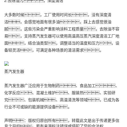
2.去除油污，深度清洁
大多数时候，工厂使用时间长，没有深度清
洁，会感觉地面有很多油，踩上去感觉很油
腻，这些污染会严重影响涂料工程质量，去除油不容
易，支持蒸汽发生器可以使用高温高压蒸汽深度清洁工厂地
面，结合油类型，调整适当的温度和压力，设
备轻灵活，可满足各种场景的清洁需求。
蒸汽发生器
蒸汽发生器广泛应用于生物制药、食品加工、
化学反应、混凝土维护、服装热、实验研
究、包装机械、高温清洗等领域，已成为各
行业不可或缺的能源提供设备。
声明：版权归原创所有，转载此文是出于传递更多信
息之目的。若有来源标注错误或侵犯了您的合法权