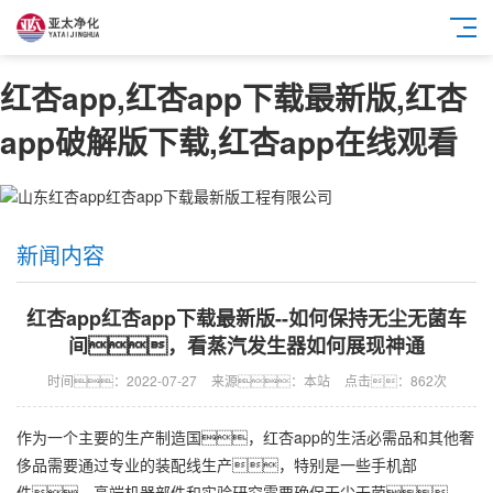
红杏app,红杏app下载最新版,红杏
app破解版下载,红杏app在线观看
新闻内容
红杏app红杏app下载最新版--如何保持无尘无菌车
间，看蒸汽发生器如何展现神通
时间：2022-07-27
来源：本站
点击：862次
作为一个主要的生产制造国，红杏app的生活必需品和其他奢
侈品需要通过专业的装配线生产，特别是一些手机部
件、高端机器部件和实验研究需要确保无尘无菌，