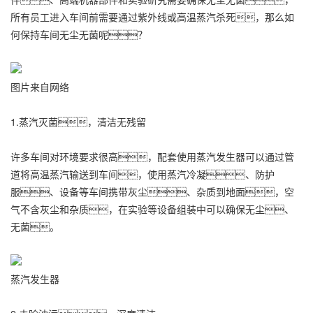
所有员工进入车间前需要通过紫外线或高温蒸汽杀死，那么如
何保持车间无尘无菌呢？
图片来自网络
1.蒸汽灭菌，清洁无残留
许多车间对环境要求很高，配套使用蒸汽发生器可以通过管
道将高温蒸汽输送到车间，使用蒸汽冷凝、防护
服、设备等车间携带灰尘、杂质到地面，空
气不含灰尘和杂质，在实验等设备组装中可以确保无尘、
无菌。
蒸汽发生器