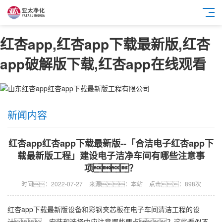
红杏app,红杏app下载最新版,红杏
app破解版下载,红杏app在线观看
新闻内容
红杏app红杏app下载最新版--「合洁电子红杏app下
载最新版工程」建设电子洁净车间有哪些注意事
项？
时间：2022-07-27
来源：本站
点击：898次
红杏app下载最新版设备和彩钢夹芯板在电子车间清洁工程的设
计、安装和选择中应注意哪些要点？这些看似不