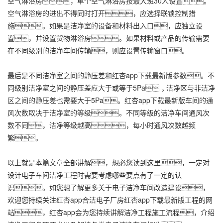
空气淋浴房，单个空气淋浴房按最大班30人设置。
空气淋浴房的进出不得同时打开，应选择联锁控制措
施。如果是洁净室的设备和材料出入口，应独立设
置，并设置货物淋浴房。如果材料或产品的传输需要
在不同级别的洁净车间传输，则应设置传输窗口。
最后是不同洁净室之间的静压差和红杏app下载最新版参数。不
同级别洁净室之间的静压差应大于或等于5Pa，洁净区与非洁净
区之间的静压差也需要大于5Pa。
红杏app下载最新版车间
的通
风次数取决于洁净室的等级。不同等级的洁净车间通风次
数不同，洁净等级越高，每小时通风次数越频
繁。
以上就是本篇文章全部讲解，想必您读到这里，一定对
设计电子车间洁净工程时需要考虑哪些要点有了一定的认
识。如您想了解更多关于电子洁净车间改造建设，
欢迎您持续关注红杏app合洁电子厂房
红杏app下载最新版工程
的网
站，红杏app会为您持续讲解洁净工程施工流程，介绍