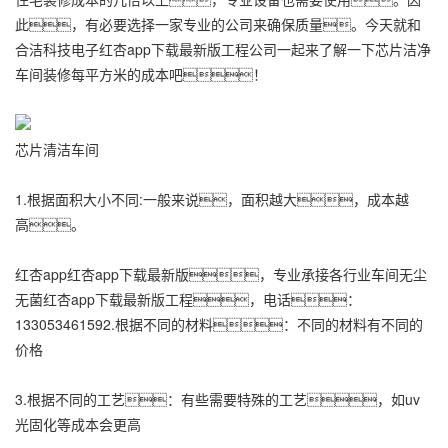
此，有必要选择一家专业的公司来确保质量。今天就和
合洁科技电子
红杏app下载最新版工程
公司一起来了解一下芯片洁净
车间装修每平方米的成本吧！
芯片清洁车间
1.根据面积大小不同:一般来说，面积越大，成本越
高。
红杏app红杏app下载最新版，专业承接各行业车间无尘
无菌
红杏app下载最新版工程
，电话：
133053461592.根据不同的材料：不同的材料有不同的
价格
3.根据不同的工艺：有些需要特殊的工艺，如uv
光固化等成本会更高