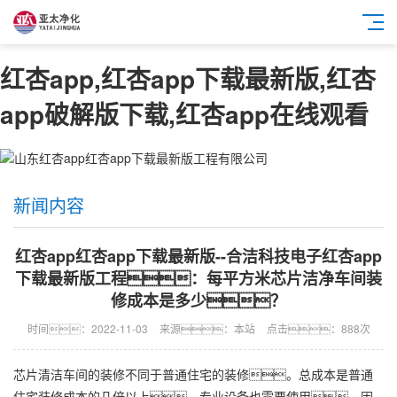
红杏app,红杏app下载最新版,红杏
app破解版下载,红杏app在线观看
新闻内容
红杏app红杏app下载最新版--合洁科技电子红杏app
下载最新版工程：每平方米芯片洁净车间装
修成本是多少？
时间：2022-11-03
来源：本站
点击：888次
芯片清洁车间的装修不同于普通住宅的装修。总成本是普通
住宅装修成本的几倍以上，专业设备也需要使用。因