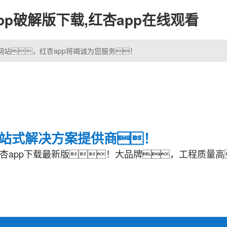
app破解版下载,红杏app在线观看
网站，红杏app将竭诚为您服务！
一站式解决方案提供商！
杏app下载最新版！大品牌，工程质量高