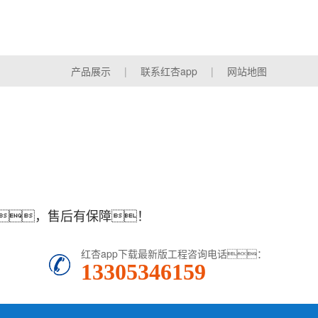
产品展示
|
联系红杏app
|
网站地图
，售后有保障！
红杏app下载最新版工程咨询电话：
13305346159