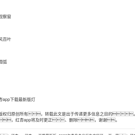
观察窗
风百叶
圆弧
杏app下载最新版灯
版权归原创所有，转载此文是出于传递更多信息之目的
，红杏app将及时更正、删除，谢谢。