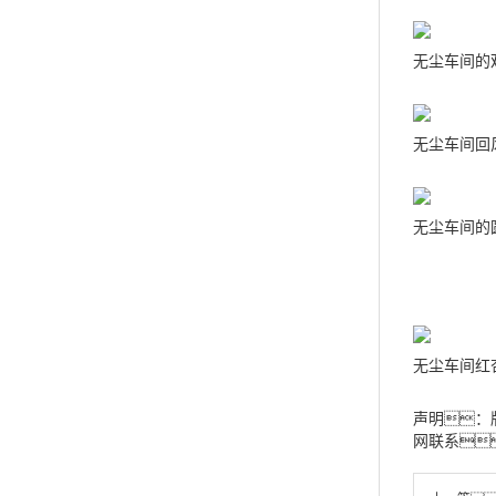
无尘车间的
无尘车间回
无尘车间的
无尘车间红
声明：
网联系