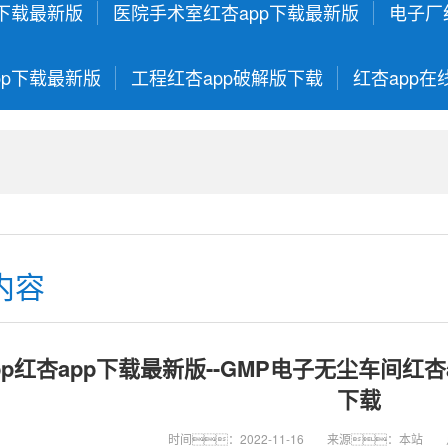
p下载最新版
医院手术室红杏app下载最新版
电子厂
pp下载最新版
工程红杏app破解版下载
红杏app在
内容
pp红杏app下载最新版--GMP电子无尘车间红
下载
时间：2022-11-16
来源：本站