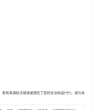
。若有来源标注错误或侵犯了您的合法权益，请与本