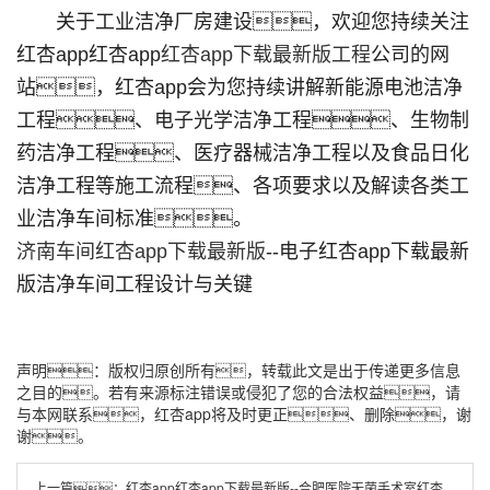
关于工业洁净厂房建设，欢迎您持续关注
红杏app红杏app
红杏app下载最新版工程
公司的网
站，红杏app会为您持续讲解新能源电池洁净
工程、电子光学洁净工程、生物制
药洁净工程、医疗器械洁净工程以及食品日化
洁净工程等施工流程、各项要求以及解读各类工
业洁净车间标准。
济南车间红杏app下载最新版
--电子红杏app下载最新
版洁净车间工程设计与关键
声明：版权归原创所有，转载此文是出于传递更多信息
之目的。若有来源标注错误或侵犯了您的合法权益，请
与本网联系，红杏app将及时更正、删除，谢
谢。
上一篇：
红杏app红杏app下载最新版--合肥医院无菌手术室红杏app下载最新版工程设计与施工