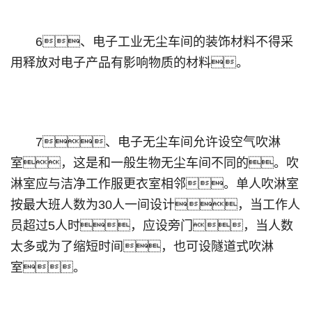
6、电子工业无尘车间的装饰材料不得采
用释放对电子产品有影响物质的材料。
7、电子无尘车间允许设空气吹淋
室，这是和一般生物无尘车间不同的。吹
淋室应与洁净工作服更衣室相邻。单人吹淋室
按最大班人数为30人一间设计，当工作人
员超过5人时，应设旁门，当人数
太多或为了缩短时间，也可设隧道式吹淋
室。