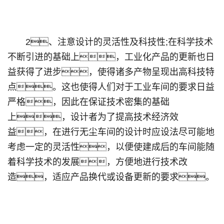
2、注意设计的灵活性及科技性;在科学技术
不断引进的基础上，工业化产品的更新也日
益获得了进步，使得诸多产物呈现出高科技特
点。这也使得人们对于工业车间的要求日益
严格，因此在保证技术密集的基础
上，设计者为了提高技术经济效
益，在进行无尘车间的设计时应设法尽可能地
考虑一定的灵活性，以便使建成后的车间能随
着科学技术的发展，方便地进行技术改
造，适应产品换代或设备更新的要求。