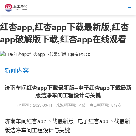
红杏app,红杏app下载最新版,红杏
app破解版下载,红杏app在线观看
新闻内容
济南车间红杏app下载最新版--电子红杏app下载最新
版洁净车间工程设计与关键
时间：2023-03-11
来源：本站
点击：849次
济南车间红杏app下载最新版
--电子红杏app下载最新
版洁净车间工程设计与关键