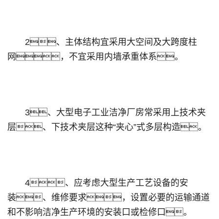
2、主体结构宜采用大空间及大跨度柱
网，不宜采用内墙承重体系。
3、大型电子工业洁净厂房常采用上技术夹
层、下技术夹层这种“夹心”式多层构造。
4、应考虑大型生产工艺设备的安
装、维修要求，设置必要的运输通道
和不影响洁净生产环境的安装口或检修口。