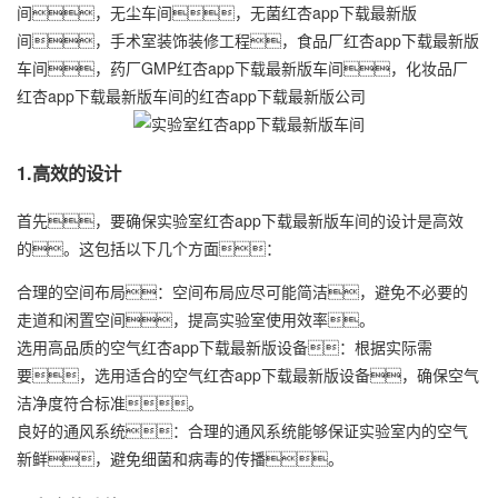
间，无尘车间，无菌红杏app下载最新版
间，手术室装饰装修工程，食品厂红杏app下载最新版
车间，药厂GMP红杏app下载最新版车间，化妆品厂
红杏app下载最新版车间的红杏app下载最新版公司
1.高效的设计
首先，要确保实验室红杏app下载最新版车间的设计是高效
的。这包括以下几个方面：
合理的空间布局：空间布局应尽可能简洁，避免不必要的
走道和闲置空间，提高实验室使用效率。
选用高品质的空气红杏app下载最新版设备：根据实际需
要，选用适合的空气红杏app下载最新版设备，确保空气
洁净度符合标准。
良好的通风系统：合理的通风系统能够保证实验室内的空气
新鲜，避免细菌和病毒的传播。