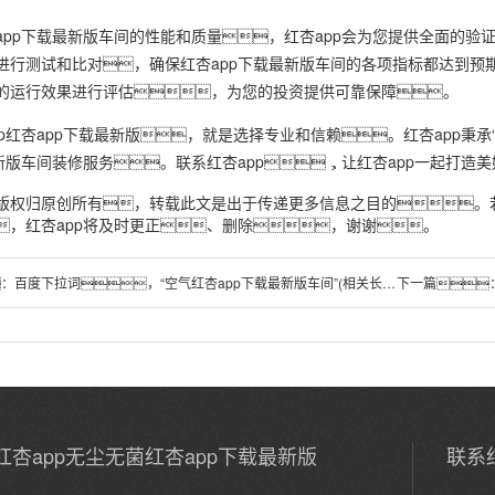
app下载最新版车间的性能和质量，红杏app会为您提供全面的验
进行测试和比对，确保红杏app下载最新版车间的各项指标都达到预期
的运行效果进行评估，为您的投资提供可靠保障。
pp红杏app下载最新版，就是选择专业和信赖。红杏app秉
最新版车间装修服务。联系红杏app，让红杏app一起打造
版权归原创所有，转载此文是出于传递更多信息之目的。
，红杏app将及时更正、删除，谢谢。
：
百度下拉词，“空气红杏app下载最新版车间”(相关长尾词，“空气红杏app下载最新版车间的特点与优势”)
下一篇
红杏app无尘无菌红杏app下载最新版
联系红