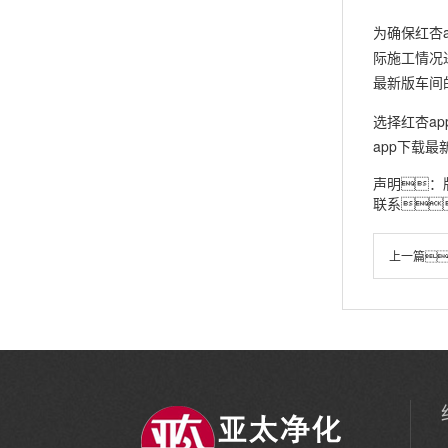
为确保红杏
际施工情况
最新版车间
选择红杏a
app下载
声明：
联系
上一篇