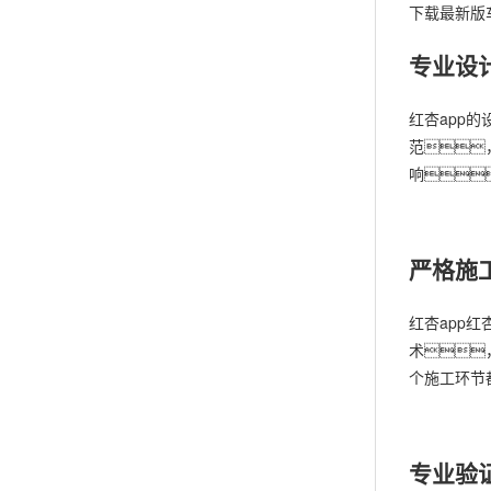
下载最新版
专业设
红杏app
范
响
严格施
红杏app
术
个施工环节
专业验