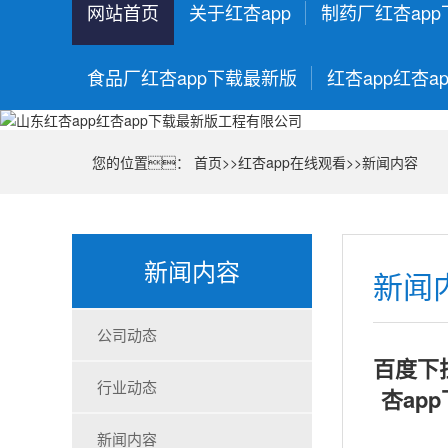
网站首页
关于红杏app
制药厂红杏ap
食品厂红杏app下载最新版
红杏app红杏a
您的位置：
首页
>>
红杏app在线观看
>>
新闻内容
新闻内容
新闻
公司动态
百度下
行业动态
杏ap
新闻内容