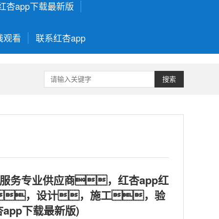
红杏app下载最新版
线观看
联系红杏app
搜索
服务专业供应商，红杏app红
，设计，施工，验
app下载最新版)