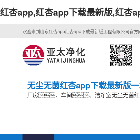
红杏app,红杏app下载最新版,红杏
欢迎来到山东红杏app红杏app下载最新版工程有限公司官方
无尘无菌红杏app下载最新版
厂房、车间、洁净室无尘无菌红