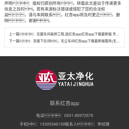
声明：版权归原创所有，转载此文是出于传递更多
信息之目的。若有来源标注错误或侵犯了您的合法权
益，请与本网联系，红杏app将及时更正、删
除，谢谢。
上一篇：
无菌车间装修工程,选红杏app红杏app下载最新版,专业值得信赖(无尘车间装修工程,上海红杏app红杏app下载最新版工程公司,专业承接)
下一篇：
百度下拉词，无尘车间红杏app下载最新版服务(无尘车间红杏app下载最新版服务公司，红杏app红杏app下载最新版)
联系红杏app
电话：0531-85972576
手机：13305346159联系人：李经理