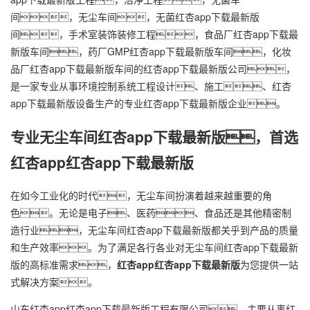
间，无尘车间，
无菌红杏app下载最新版
间，手术室装饰装修工程，食品厂
红杏app下载最
新版车间
，药厂GMP
红杏app下载最新版车间
，化妆
品厂
红杏app下载最新版车间
的红杏app下载最新版公司，
是一家专业从事环境控制系统工程设计、施工、红杏
app下载最新版设备生产的专业红杏app下载最新版企业。
专业无尘车间红杏app下载最新版，首选
红杏app红杏app下载最新版
在如今工业化的时代，无尘车间扮演着越来越重要的角
色。无论是电子、医药、食品还是其他精密制
造行业，无尘
车间红杏app下载最新版
都关乎到产品的质量
和生产效率。为了满足各行各业对无尘车间红杏app下载最新
版的高标准需求，
红杏app红杏app下载最新版
为您提供一站
式解决方案。
山东红杏app
红杏app下载最新版工程
有限公司，主要从事
红