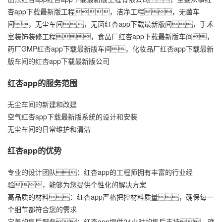
杏app下载最新版工程
，洁净工程，无菌车
间，无尘车间，无菌红杏app下载最新版间，手术
室装饰装修工程，食品厂
红杏app下载最新版车间
，
药厂GMP红杏app下载最新版车间，化妆品厂红杏app下载最新
版车间的红杏app下载最新版公司
红杏app的服务范围
无尘车间的新建和改建
空气红杏app下载最新版系统的设计和安装
无尘车间的日常维护和清洁
红杏app的优势
专业的设计团队：红杏app的工程师拥有丰富的行业经
验，能够为您提供个性化的解决方案
高品质的材料：红杏app严格把控材料质量，确保每一
个细节都符合您的需求
完善的售后服务：红杏app提供24小时的售后支持，确