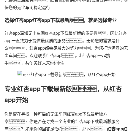
保您的无尘车间稳定运行
选择红杏app红杏app下载最新版，就是选择专业
红杏app深知无尘车间红杏app下载最新版的重要性，因此红杏
app一直致力于提供最优质的服务。无论您的需求是什
么，红杏app都会尽最大的努力，为您打造满意的无
尘车间。欢迎联系红杏app，让红杏app一起携
手，共创美好未来。
专业红杏app下载最新版，从红杏
app开始
你是否在寻找一种可靠的无尘车间红杏app下载最新版方
案？你是否在寻找一个专业的红杏app下载最新版服务
商？如果你的回答是“是”，那么，
红杏app红