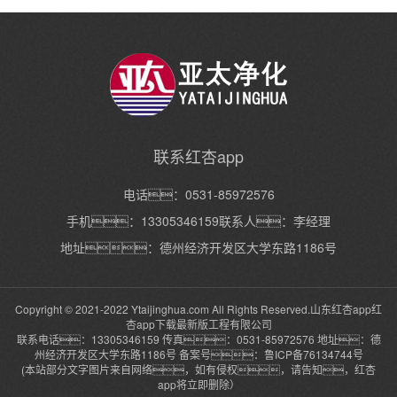
联系红杏app
电话：0531-85972576
手机：13305346159联系人：李经理
地址：德州经济开发区大学东路1186号
Copyright © 2021-2022 Ytaijinghua.com All Rights Reserved.山东红杏app红
杏app下载最新版工程有限公司
联系电话：13305346159 传真：0531-85972576 地址：德
州经济开发区大学东路1186号 备案号：
鲁ICP备76134744号
(本站部分文字图片来自网络，如有侵权，请告知，红杏
app将立即删除）