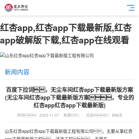
红杏app,红杏app下载最新版,红杏
app破解版下载,红杏app在线观看
新闻内容
百度下拉词，无尘车间红杏app下载最新版方案
(无尘车间红杏app下载最新版方案，专业的
红杏app红杏app下载最新版)
时间：2023-11-07
来源：
点击：898次
山东红杏app
红杏app下载最新版工程
有限公司，主要从事
红杏
app下载最新版工程
，
洁净工程
，无菌车