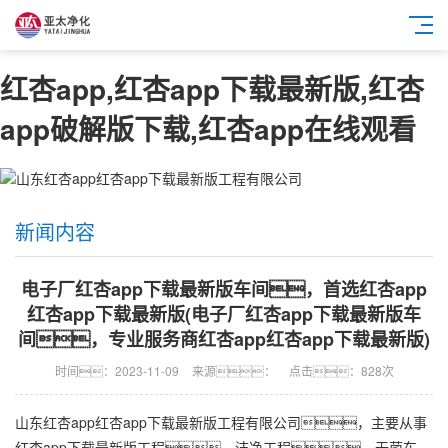
红杏app,红杏app下载最新版,红杏
app破解版下载,红杏app在线观看
新闻内容
电子厂红杏app下载最新版车间，首选红杏app
红杏app下载最新版(电子厂红杏app下载最新版车
间，专业服务商红杏app红杏app下载最新版)
时间：2023-11-09
来源：
点击：828次
山东红杏app
红杏app下载最新版工程
有限公司，主要从事
红杏app下载最新版工程
，
洁净工程
，无菌车