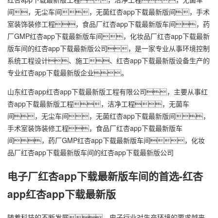
间，无尘车间，
无菌红杏app下载最新版
间，手术
室装饰装修工程，食品厂
红杏app下载最新版车间
，药
厂GMP
红杏app下载最新版车间
，化妆品厂
红杏app下载最新
版车间
的红杏app下载最新版公司，是一家专业从事环境控制
系统工程设计、施工、红杏app下载最新版设备生产的
专业红杏app下载最新版企业。
山东红杏app
红杏app下载最新版工程
有限公司，主要从事
红
杏app下载最新版工程
，洁净工程，无菌车
间，无尘车间，无菌红杏app下载最新版间，
手术室装饰装修工程，食品厂
红杏app下载最新版车
间
，药厂GMP红杏app下载最新版车间，化妆
品厂红杏app下载最新版车间的红杏app下载最新版公司
电子厂红杏app下载最新版车间的首选-红杏
app红杏app下载最新版
随着科技的不断发展，电子行业对生产环境的要求越来