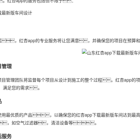
。红杏app的服务包括但不限于：
下载最新版车间设计
承诺，红杏app的专业服务将让您满意，并确保您的项目在预算
目管理
的项目管理团队将监督每个项目从设计到施工的整个过程。红杏app的
，满足您的需求。
品
只使用最优质的产品，以确保您的红杏app下载最新版车间达到最高
，如空气过滤器，清洁设备等。
后服务