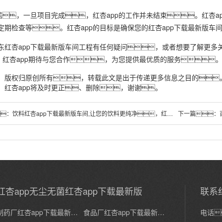
承诺，一旦项目完成，红杏app的工作并未结束。红杏
定期检查等。红杏app的目标是确保您的红杏app下载最新版车
东红杏app下载最新版车间工程有任何疑问，或者想要了解更多关
。红杏app期待与您合作，为您提供最优质的服务
：版权归原创所有，转载此文是出于传递更多信息之目的
，红杏app将及时更正、删除，谢谢。
：
饮料红杏app下载最新版车间,让您的饮料更纯净，红杏app红杏app下载最新版(饮料红杏app下载最新版车间,百度搜索下拉词为您展示最优质的红杏app红杏app下载最新版产品与服务，诚信,品质,高
下一篇：
百
红杏app无尘无菌红杏app下载最新版
联系红
制药厂红杏app下载最新版车间
食品厂红杏app下载最新版车间
电话