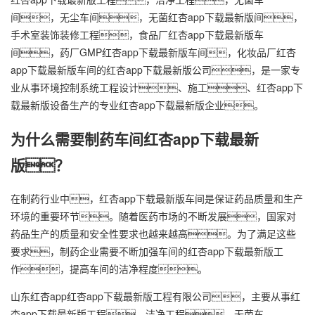
间，无尘车间，
无菌红杏app下载最新版
间，
手术室装饰装修工程，食品厂
红杏app下载最新版车
间
，药厂GMP
红杏app下载最新版车间
，化妆品厂
红杏
app下载最新版车间
的红杏app下载最新版公司，是一家专
业从事环境控制系统工程设计、施工、红杏app下
载最新版设备生产的专业红杏app下载最新版企业。
为什么需要制药车间红杏app下载最新
版？
在制药行业中，
红杏app下载最新版车间
是保证药品质量和生产
环境的重要环节。随着医药市场的不断发展，国家对
药品生产的质量和安全性要求也越来越高。为了满足这些
要求，制药企业需要不断加强车间的红杏app下载最新版工
作，提高车间的洁净程度。
山东红杏app
红杏app下载最新版工程
有限公司，主要从事
红
杏app下载最新版工程
，洁净工程，无菌车