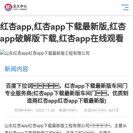
红杏app,红杏app下载最新版,红杏
app破解版下载,红杏app在线观看
新闻内容
百度下拉词，红杏app下载最新版车间门
专业服务商(红杏app下载最新版车间门，优质制
造商红杏app红杏app下载最新版)
时间：2023-11-20
来源：
点击：847次
山东红杏app
红杏app下载最新版工程
有限公司，主要从
事
红杏app下载最新版工程
，
洁净工程
，无菌车