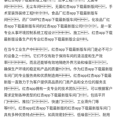
间，无尘车间，
无菌红杏app下载最新版
间，手
术室装饰装修工程，食品厂
红杏app下载最新版车
间
，药厂GMP
红杏app下载最新版车间
，化妆品厂
红
杏app下载最新版车间
的红杏app下载最新版公司，是一家
专业从事环境控制系统工程设计、施工、红杏app下载
最新版设备生产的专业红杏app下载最新版企业。
在当今工业生产中，
红杏app下载最新版车间
门是必不可少
的设备之一。它们不仅有助于保持车间的清洁度和生产效
率，而且还能够有效地隔绝外界污染和噪音，
确保生产环境的稳定和产品的质量。作为红杏app下载最新版
车间门的专业服务商和优质制造商，红杏app红杏app下载最
新版一直致力于为客户提供高品质的门类产品和全方位的服务支
持。红杏app拥有一支专业的技术团队，可以根据客户
需求定制各种类型的红杏app下载最新版车间门，包括平开
门、推拉门、快速门、工业滑升门等
等。红杏app红杏app下载最新版的红杏app下载最新版车间门
具有多种优势特点，如高效密封、低噪音、耐用