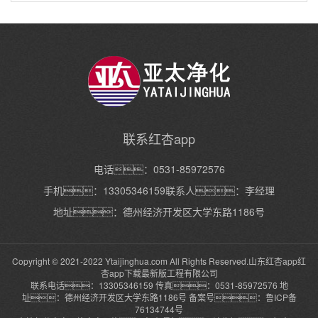
联系红杏app
电话：0531-85972576
手机：13305346159联系人：李经理
地址：德州经济开发区大学东路1186号
Copyright © 2021-2022 Ytaijinghua.com All Rights Reserved.山东红杏app红
杏app下载最新版工程有限公司
联系电话：13305346159 传真：0531-85972576 地
址：德州经济开发区大学东路1186号 备案号：
鲁ICP备
76134744号