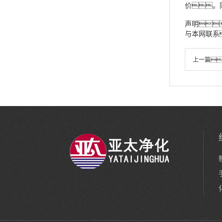
价。
声明
与本网联系
上一篇