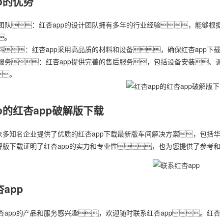
p的优势
团队：红杏app的设计团队拥有多年的行业经验，能够根
。
料：红杏app采用高品质的材料和设备，确保红杏app下
服务：红杏app提供完善的售后服务，包括设备安装、
。
p的红杏app破解版下载
为众多知名企业提供了优质的红杏app下载最新版车间解决方案，包
破解版下载证明了红杏app的实力和专业性，也为您提供了参考
app
杏app的产品和服务感兴趣，欢迎随时联系红杏app。红