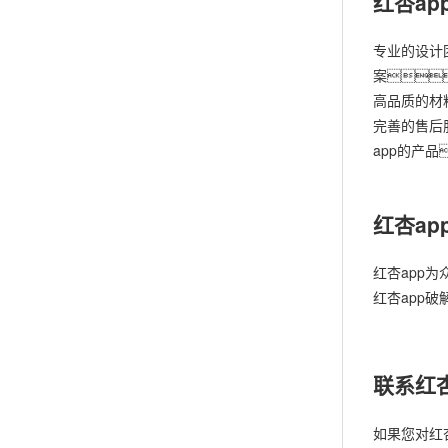
红杏ap
专业的设计
案
高品质的材
完善的售后
app的产品
红杏ap
红杏app
红杏app
联系红杏
如果您对红