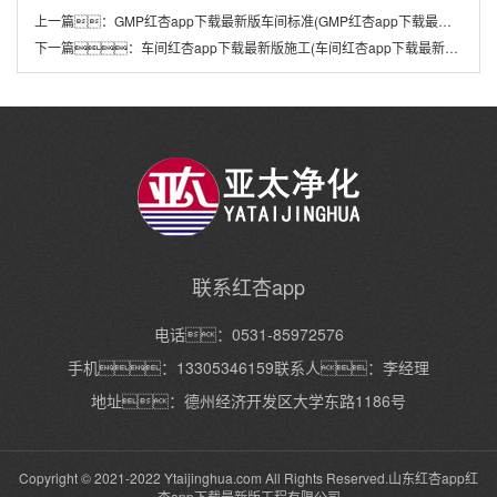
上一篇：
GMP红杏app下载最新版车间标准(GMP红杏app下载最新版车间建设与管理规范)
下一篇：
车间红杏app下载最新版施工(车间红杏app下载最新版工程施工,车间红杏app下载最新版设备,车间红杏app下载最新版方案)
联系红杏app
电话：0531-85972576
手机：13305346159联系人：李经理
地址：德州经济开发区大学东路1186号
Copyright © 2021-2022 Ytaijinghua.com All Rights Reserved.山东红杏app红
杏app下载最新版工程有限公司