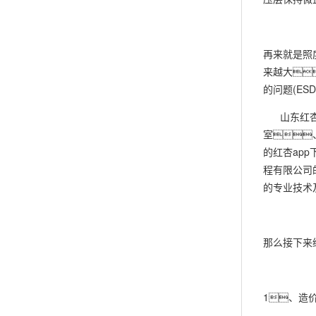
再来就是照
来越大
的问题(E
山东红杏a
室
的红杏ap
程有限公司
的专业技术
那么接下来
1、造