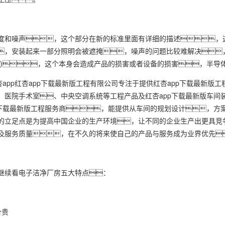
度和噪声，这个部分在新的标准里面有详细的描述，
，安装起来一部分照明会被遮掩，噪声的问题比较难解决
SD)，这个本身会造成产品的损害或者设备的损害，半导
pp红杏app下载最新版工程有限公司专注于提供红杏app下载最新版
、医院手术室、中央空调系统等工程产品及红杏app下载最新版车间
p下载最新版工程服务商，能提供从车间的规划设计，方案
的立足点是为提高中国企业的生产环境，让不同的企业生产出更具竞
及服务质量，在不久的将来使自己的产品与服务成为业界优先
继续看电子洁净厂房五大特点：
价贵