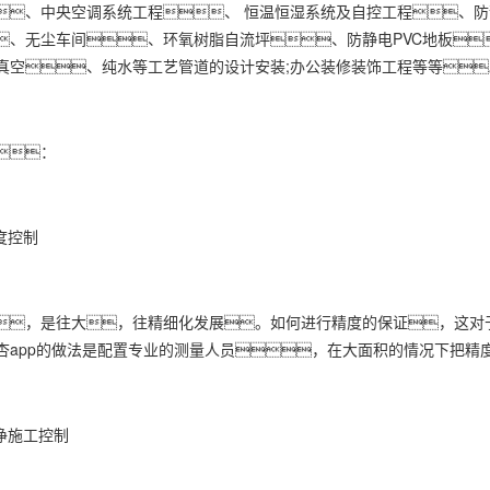
、中央空调系统工程、 恒温恒湿系统及自控工程、防
、无尘车间、环氧树脂自流坪、防静电PVC地板
真空、纯水等工艺管道的设计安装;办公装修装饰工程等等
：
度控制
，是往大，往精细化发展。如何进行精度的保证，这对于
杏app的做法是配置专业的测量人员，在大面积的情况下把精
洁净施工控制