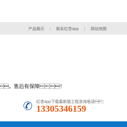
产品展示
|
联系红杏app
|
网站地图
，售后有保障！
红杏app下载最新版工程咨询电话：
13305346159