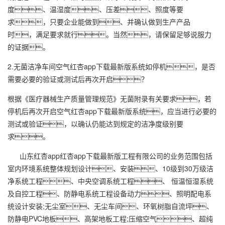
度、温湿度、压差、照度等要
求，只要企业能做到、并确认做到生产产品
时，满足要求就行。当然，请保留足够说服力
的证据。
2.无菌洁净车间空气红杏app下载最新版系统如停机，是否
需要必要的验证或测试后再次开启？
根据《医疗器械生产质量管理规范》无菌附录有关要求，若
停机后再次开启空气红杏app下载最新版系统，应当进行必要的
测试或验证，以确认仍能达到规定的洁净度级别要
求。
山东红杏app红杏app下载最新版工程有限公司的业务范围包括
室内环境系统整体规划设计、安装、10级到30万级洁
净系统工程、中央空调系统工程、 恒温恒湿系统
及自控工程、防静电系统工程设备动力、照明配电系
统设计安装;无尘室、无尘车间、环氧树脂自流坪、
防静电PVC地板、高架地板工程;压缩空气、超纯