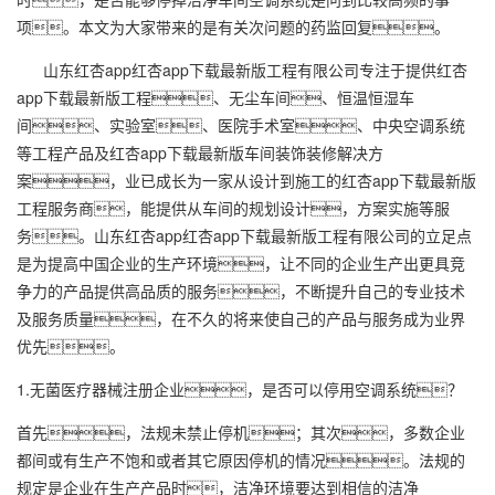
项。本文为大家带来的是有关次问题的药监回复。
山东红杏app
红杏app下载最新版工程
有限公司专注于提供
红杏
app下载最新版工程
、无尘车间、恒温恒湿车
间、实验室、医院手术室、中央空调系统
等工程产品及
红杏app下载最新版车间
装饰装修解决方
案，业已成长为一家从设计到施工的
红杏app下载最新版
工程
服务商，能提供从车间的规划设计，方案实施等服
务。山东红杏app红杏app下载最新版工程有限公司的立足点
是为提高中国企业的生产环境，让不同的企业生产出更具竞
争力的产品提供高品质的服务，不断提升自己的专业技术
及服务质量，在不久的将来使自己的产品与服务成为业界
优先。
1.无菌医疗器械注册企业，是否可以停用空调系统？
首先，法规未禁止停机；其次，多数企业
都间或有生产不饱和或者其它原因停机的情况。法规的
规定是企业在生产产品时，洁净环境要达到相信的洁净