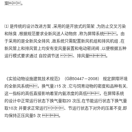
案。
⑴ 是传统的设计改进方案 ,采用的是开放式的笼架 ,为防止交叉污染
和除臭 ,根据规范要求全新风送人动物房 ,称为屏障系统。由
于采用的是全新风全排风 ,故系统只需配置新风机组和排风机组 ,在
新风管上和排风管上均安有变风量装置和电动密闭阀 ,以便根据五种
运行模式要求通过 自控调节送 、排风量。
《实验动物设施建筑技术规范》（GB50447－2008） 规定屏障环境
的全新风系统，换气量≥15 次 ,它与饲育动物的密度和品种有关,
这一指标的高低直接影响着室内氨浓度的高低，在屏障系统
的设计中正常运行状态下换气量取20 次压,在节能运行状态下换气量
取10次 并要求正常运行、节运行状态下对外的压差不变,即
均保持正压风量5 次 。