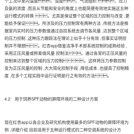
个工况中室内温度、湿度、气流组织 、压力
及氨的浓度 ,而且从节能和安全的角度上也能简便有效地实施这五种
运行模式的转换 。尤其是保证整个区域的压力控制与改变 ,更
能给予保证。所涉及的压力控制常有两种方法 ,传统方法是根
据室内实时的压力参数值通过自控系统去调节各风量 ,达到整个区域
的压力控制 ,这种压力跟踪法在理论上似乎十分有效 ,但事实证明控
制并不理想。红杏app借鉴洁净手术部系统控制的成熟经验 ,
采用正压风量或称差值风量 控制法。通过各室的正压风量的
控制来达到整个区域的压力控制。这样将压力参数控制
变为正压风量的控制 ,大大简化控制手段 ,降低成本 ,也提高了控制精
度 ,在多个工程实践中运行证明是行之有效的方法。
4.2 用于饲养SPF动物的屏障环境的二种设计方案
现在红杏app以各企业及研究机构使用最多的SPF动物的屏障环境为
例 ,详细介绍 目前适用于五种运行模式的二种空调系统的设计方