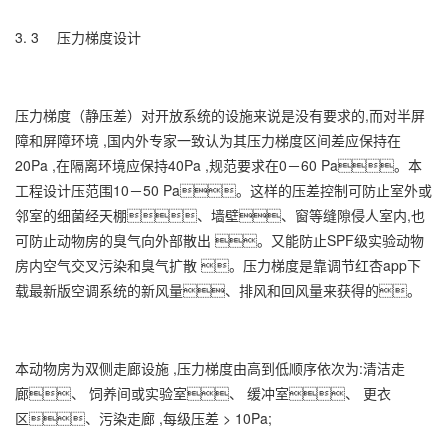
3. 3 压力梯度设计
压力梯度（静压差）对开放系统的设施来说是没有要求的,而对半屏
障和屏障环境 ,国内外专家一致认为其压力梯度区间差应保持在
20Pa ,在隔离环境应保持40Pa ,规范要求在0－60 Pa。本
工程设计压范围10－50 Pa。这样的压差控制可防止室外或
邻室的细菌经天棚、墙壁、窗等缝隙侵人室内,也
可防止动物房的臭气向外部散出 。又能防止SPF级实验动物
房内空气交叉污染和臭气扩散 。压力梯度是靠调节红杏app下
载最新版空调系统的新风量、排风和回风量来获得的。
本动物房为双侧走廊设施 ,压力梯度由高到低顺序依次为:清洁走
廊、 饲养间或实验室、 缓冲室、 更衣
区、污染走廊 ,每级压差 > 10Pa;