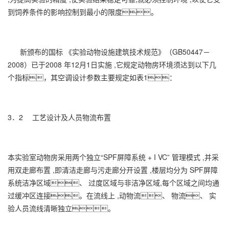
到饲养条件的影响控制到最小的限度。
新颁布的国标 《实验动物设施建筑技术规范》（GB50447－
2008）已于2008 年12月1日实施 ,它规定动物房环境须达到以下几
个指标，其空调设计参数主要规定如表1：
3．2 工艺设计及人员物流布置
本实验室动物房采用两个独立“SPF屏障系统 + I VC” 管理模式 ,并采
用双走廊布置 ,即清洁走廊与污走廊分开设置 ,楼层均分为 SPF屏障
系统洁净区域、 过度区域与非洁净区域,每个区域之间均通
过缓冲区连接。在流线上 ,动物流、 物流、 实
验人员流线清晰独立。