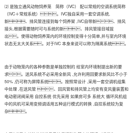
⑵ 是独立通风动物饲养笼 简称（IVC） 配以常规的空调系统简称
（IVC＋常规系统）。IVC独自采用一套空调系统,
新、排风管连接到每个饲养架 ,IVC自带新、排风
接头,根据需要随时可与系统的新、排风管接目域拔
出。使得动物饲养笼内的环境控制变得十分简单,并与室内环境
状态无太大关系。对于IVC 本身来说可以称为隔离系统。
由于动物笼内的各种参数是单独控制的 给室内环境制提出新的要
求。送风系统不必采用全新风 ,允许利用回要求新风比不小于
50% ,仍可称为屏障系统。按照常设计 ,采用一套空调机组集
中处理 ,在送风管 、回风管和排风管上均安有变风量装置和
电动密闭阀采用 自控系统 优先采用 如果房可多 系统大 循环风机组
中的风机可采用变频调适用五种运行模式的转换 ,自控系统较为复
杂。