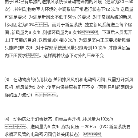
由于IVC已有单独的送排风系统保证动物笼内的环境（通常为30－50
次）,控制动物房室内环境的空调系统正常运行状态下12 次/h 送风量
可满足要求 ,为满足新风比不低于50% 的要求 ,对于常规系统的新风
比可固定为50%。而对于新型系统 ,独立新风系统送至每个房
间 ,新风量为6 次/h ,则循环风量为6 次/h。下班后人员离开
,出于节能的目的 ,送风量减小到8 次/h ,为满足室内正压要求新风量
只能降到5 次/h ,对于常规系统送风量只能降到10 次/h ,才能满足室
内正压要求。这样两种状态下对外的压差不变
⑶ 在动物房的待用状态 关闭排风风机和电动密闭阀 ,只需打开新风
风机 ,新风量为5 次/h ,使室内保持原有正压不变（否则易引起两侧走
廊的压力波动）。
⑷ 动物房处于消毒状态 ,消毒后再开机 ,排风量为10次/h
、送风量为5 次/h ,保持负压 －20Pａ（IVC 新型系统要
求循环风管的电动密闭阀仍处关闭状态） 。