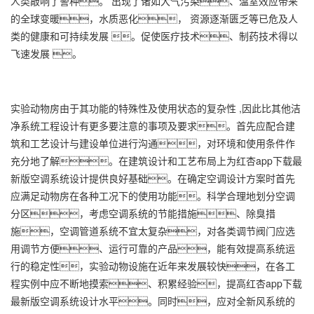
人类敲响了警种。 出现了诸如大气污染、温室效应带来
的全球变暖，水质恶化， 资源逐渐匮乏等已危及人
类的健康和可持续发展 。促使医疗技术、制药技术得以
飞速发展 。
实验动物房由于其功能的特殊性及使用状态的复杂性 ,因此比其他洁
净系统工程设计有更多要注意的事项及要求。首先应配合建
筑和工艺设计与建设单位进行沟通，对环境和使用条件作
充分地了解。在建筑设计和工艺布局上为红杏app下载最
新版空调系统设计提供良好基础。在确定空调设计方案时首先
应满足动物房在各种工况下的使用功能。科学合理地划分空调
分区，考虑空调系统的节能措施、除臭措
施，空调管道系统不宜太复杂，对各类调节阀门应选
用调节方便、运行可靠的产品，能有效提高系统运
行的稳定性，实验动物设施在近年来发展较快，在各工
程实例中应不断地摸索、积累经验，提高红杏app下载
最新版空调系统设计水平。同时，应对全新风系统的