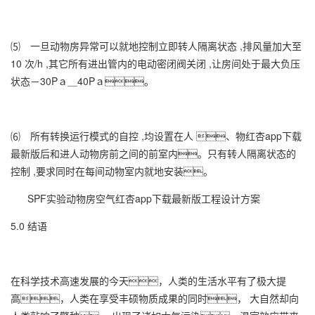
⑸ 一旦动物房异常可以就地控制立即转人隔离状态 ,排风量加大至
10 次/h ,其它所有进出管内的电动密闭阀关闭 ,让房间处于最大负压
状态－30Pａ＿40Pａ。
⑹ 所有转换运行模式的自控 ,均设置在人 、物红杏app下载
最新版后和进人动物房前之间的前室内。只有转人隔离状态的
控制 ,要求同时在每间动物室内就地安装。
SPF实验动物房空气红杏app下载最新版工程设计方案
5.0 结语
在科学技术高速发展的今天，人类的生活水平有了极大提
高，人类在享受丰硕物质成果的同时， 大自然却向