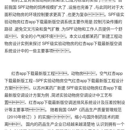
前我国 SPF动物的饲养规模扩大了 ,设施也完善了 ,与此同时对于大
面积动物房的环境控制要求更高了 ,也更为复杂。SPF级实
验动物房红杏app下载最新版空调系统主要作用是:控制污染传播的
路径 ,避免交叉污染和臭气扩散 ,为SPF动物和工作人员提供一个舒
适、安全的小气候环境。本文以成都某药厂新建工程动
物房设计实例来探讨 SPF级实验动物房的红杏app下载最新版空调
系统设计中的一些主要事项。
红杏app下载最新版工程
，动物房，空气
红杏app
下载最新版工程
--SPF实验动物房空气红杏app下载最新版工程设计
方案，以苏州某药厂新建 SPF级实验动物房红杏app下载
最新版空调设计方案为例 ,简述实验动物房空调设计中工艺布
置、红杏app下载最新版空调送排风系统设计及压差控制设
计等主要事项。 随着我国 GMP《药品生产质量管理规范
（2010年修订）》的实施，缩小与国外制药技术的距
离， 国内的药品生产企业已经越来越清楚地 认识到拥有一个