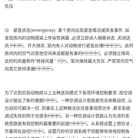
负压
⑸ 紧急状态(emergency): 某个房间出现紧急情况或突发事件 ,如
发现房内的动物感染上传染性病菌 ,必须立即进人隔离状态 ,关闭送
风 、开大排风 ,室内有人对动物进行紧急处理。此时
房间内的空气对其他空间来说都是有害的。必须独立排风 ,
此时的风量称作“特排风量 ” 。室内保持最大负压 ,严禁室内空气
向其它房间渗漏。
为了达到实验动物房以上五种送风模式下各项环境控制要求 ,给空调
设计提出了新的难题。一种空调设计思路是完全依赖自控 ,认
为自控可解决一切 ,但事实上这种做法往往是事倍而功半 ,甚至系统
调试失败的例子也很多。另一种空调设计思路认为先进的系
统思路是有效控制的最重要的前提。从系统设置上想办法 ,
尽量简化自控。设置巧妙的空调系统不但能够有效地控制各