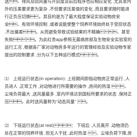
送、排风及回风量与开启度及前后程序也应相应变化 ,尤其室内
外的压差要求更为复杂 ,不但要求压差值的变化 ,而且要求随时能进
行正负压切换。其目的是为了最大程度保证实验动物房安
全、有效环境控制 ,或者说能使整个饲养环境始终处于受控状态
,不出偏差。从而避免导致试验结果的不精确、甚至
失败。为此红杏app参照无菌病房部及生物安全实验室的
运行工况 ,根据各厂家对动物房多年运行的管理经验及实验动物专家
提出的控制要求 ,分为以下五种运行模式。
⑴ 上班运行状态(in operation): 上班期间即指动物房正常运行 ,人
员进人 ,正常工作 ,对动物进行所需要的操作 ,房间的热湿 、
尘埃负荷最大 ,送风量最多 ,室内环境达到国标所要求的状态 ,保持正
压。此时送风量称为“动态风量” 。
⑵ 下班运行状态(at rest)： 下班后 ,人员离开 ,动物须仍
处在正常的饲养环境 ,但无人干扰 ,此时热湿 、尘埃负荷下降,房