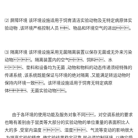
⑵ 屏障环境 该环境设施适用于饲育清洁实验动物及无特定病原体实
验动物 ,该环境严格控制人员 、物品和环境空气的进出。
⑶ 隔离环境 该环境设施采用无菌隔离装置以保存无菌或无外来污染
动物。隔离装置内的空气、饲料、水
、垫料和设备均为无菌 ,动物和物料的动态传递须经特殊的
传递系统 ,该系统既能保证与环境的绝对隔离 ,又能满足转运动物时
保持内环境一致。该环境设施适用于饲育无特定病原
体、无菌实验动物。
由于各环境的使用功能及服务对象不同，对空调系统的要求
也略有差别由于鼠类等大部分的实验动物的单位重量的表面积比人
大的多 ,受室内温度 、湿度、气流等变动的影响很大
,为提高实验的精度 ,使实验结果稳定可靠,就必须控制环境 ,以使它受