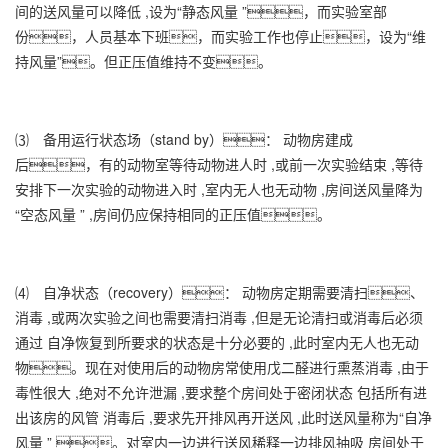
间的送风量可以降低 ,设为“静态风量 ”，而实验室部
份，人员基本下班，而实验工作也停止，设为“维
持风量”。但正压值维持不变。
⑶ 备用运行状态场（stand by）： 动物房建成
后，有的动物室等待动物进人时 ,或前一次实验结束 ,等待
安排下一次实验的动物进入时 ,室内无人也无动物 ,房间送风量降为
“空态风量 ” ,房间仍应保持相同的正压值。
⑷ 自净状态（recovery）： 动物房定期需要清扫、
消毒 ,或两次实验之间也需要清扫消毒 ,但是无论清扫或消毒后必须
通过 自净恢复到所要求的状态是十分必要的 ,此时室内无人也无动
物。现在对使用后的动物房常使用戊二醛进行熏蒸消毒 ,由于
毒性很大 ,绝对不允许泄漏 ,要求整个房间处于密闭状态 包括所有进
出该房的风管 消毒后 ,要求先开排风再开送风 ,此时送风量称为“自净
风量 ” 。对室内一边进行送风稀释一边排风抽吸 房间处于