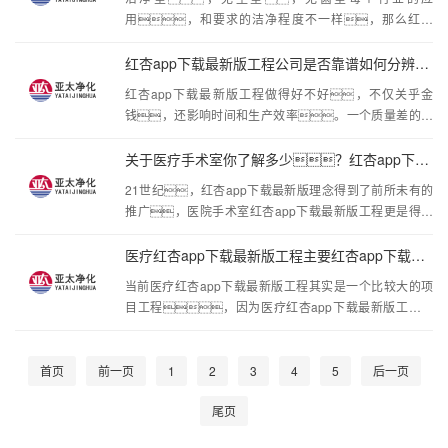
于单位时间的换气次数，因此慎密考虑房间的工作性
用，和要求的洁净程度不一样，那么红杏
质，以及生产工艺要求，再决定红杏app下
app下载最新版工程在医疗行业的应用是怎么样的
载最新版系统的技术参数。3、结构为了
呢，下面有清阳红杏app下载最新版系统工程小编给
红杏app下载最新版工程公司是否靠谱如何分辨？
保证气流几乎
大家分析一下医疗器械包装车间洁净室工程所需要的红杏
红杏app下载最新版工程做得好不好，不仅关乎金
app下载最新版材料;2. 医疗器械厂房洁净室及医疗器械包
钱，还影响时间和生产效率。一个质量差的红
装车间洁净室工程的设计、安装、调
杏app下载最新版工程，让工厂亏的不仅是工程
试、维护等综合服务;3. 医疗器械包装车间洁净室
款，日后维护的费用和精力也是一大笔支
关于医疗手术室你了解多少？红杏app下载最新版工程涉···
工程
出。所以，选择一家靠谱的红杏app下载最新
21世纪，红杏app下载最新版理念得到了前所未有的
版工程公司十分重要。那么，如何判断一家
推广，医院手术室红杏app下载最新版工程更是得到
红杏app下载最新版工程公司是否靠谱呢？判断一家
了跳跃式的发展。纵观最近几年，医院手
红杏app下载最新版工程公司好与坏，首先要看资
术室红杏app下载最新版工程的适用范围开始变得越来越
医疗红杏app下载最新版工程主要红杏app下载最新版哪些方面？
质。有资质证明是一家专业正规的红杏app下载
广泛，一般对环境要求比较严格的企业基本都开
最新版工程公
当前医疗红杏app下载最新版工程其实是一个比较大的项
始着手建设自己的红杏app下载最新版车间。不
目工程，因为医疗红杏app下载最新版工程所
知不觉之中，医院手术室红杏app下载最新版
涉及的方面比较的广泛，而且对于医院来
工程已经成为了助阵众多行业长久发展的重要力
说，对医疗红杏app下载最新版工程所涉及的技
量。那么，你对医院手术室净
术又是非常的严格的，近年来红杏app不断的发
首页
前一页
1
2
3
4
5
后一页
现，现在医疗事业水平在稳步的提升，
尾页
医疗条件和医疗设施，尤其是医疗环境越来越整
洁卫生，这都是与医疗红杏app下载最新版工程分