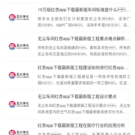
个阶段，第一个阶段是建筑物施工完成，将
常好的通风风管，因此它须确保价钱实惠的另
建筑物进行封闭，如果施工单位没有封
10万级红杏app下载最新版车间标准是什么？十万级无···
闭，红杏app门会临时进行封闭，保证
很多业主朋友们在计划建造无尘车间、洁净厂
厂房是在封闭的空间进行施工，这样的目的是减
房、GMP厂房、洁净手术室、洁净
少灰尘带入洁净车间。主要的施工内容是对所有产
实验室时，对红杏app下载最新版等级是有要求
生灰尘的作业都在这一阶段进行完成
的，但却对选择哪种红杏app下载最新版等级往
无尘车间红杏app下载最新版工程重点难点解析及关键控···
往犯了难，经常向红杏app红杏app下载最新版询
所有的无尘车间是相通的，都有其共性，所有的
问各种洁净等级的标准和区别，以及自身项目最适合
无尘车间又是独立的，有其自身的特点。
的洁净等级。今天红杏app红杏app下载最新版小编
不同地区的无尘车间也不一样，因为气候、温
就向读者详细介绍通常业主们选择最多的一种洁净等
度、水文等因素的影响，导致无尘车间在设
红杏app下载最新版工程建设如何进行红杏app下载最新版控制
级，那就是10万级无尘车间\十万
计之时就有差异。山东无尘车间又有什么特点
红杏app下载最新版工程建设是一项技术性较强的工
呢？山东作为转型承载地，承接了大量
程，也是对质量要求很高的一项工程。在进行
转型企业，同时加上政府大力倡导的高科技企
红杏app下载最新版工程建设的时候红杏app要时刻注
业，山东工业发展正在迎来前所未
意，把握好每个细节，做好红杏app下载最
无尘车间红杏app下载最新版工程设计要点
新版控制。那么红杏app下载最新版工程建设如
无尘车间红杏app下载最新版工程设计要点1、无尘车
何进行红杏app下载最新版控制呢?下面红杏app就一起来
间系统室内的空气红杏app下载最新版系统可分为水平层
了解下。一般水平的红杏app下载最新版控制该阶
流，垂直层流和乱流，选择气流形式一则参
段施工的工作内容包括:防尘涂装;水、暖、电
照惯例，二则取决于房间的工作参数。
红杏app下载最新版工程在医疗行业的应用分析
各专业在技术夹层中的配管、配线;空调机组安装
2、无尘车间洁净度与换气次数房间的洁净度取决
洁净室，无尘室，无菌室每个行业的应