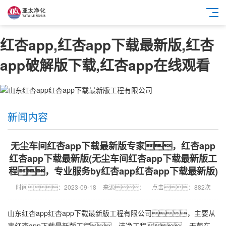
红杏app,红杏app下载最新版,红杏
app破解版下载,红杏app在线观看
新闻内容
无尘车间红杏app下载最新版专家，红杏app
红杏app下载最新版(无尘车间红杏app下载最新版工
程，专业服务by红杏app红杏app下载最新版)
时间：2023-09-18
来源：
点击：882次
山东红杏app
红杏app下载最新版工程
有限公司，主要从
事
红杏app下载最新版工程
，
洁净工程
，无菌车