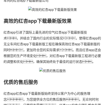
车间的红杏app下载最新版公司
高效的红杏app下载最新版效果
红杏app引进了国际上最先进的空气红杏app下载最新版技
术，并结合了国内行业的实际情况，使得红杏app的
无尘车间红杏app下载最新版工程在确保高效红杏app下载最新版的
同时，更加符合您的实际需求。而且红杏app还会
根据您的生产环境变化，对红杏app下载最新版工程进行必要
的调整和优化，确保其始终处于最佳的运行状态。
优质的售后服务
红杏app红杏app下载最新版始终坚持以客户为中心的服务理
念，为您提供全方位的售后服务。无论何时何
地，只要您有需要，红杏app的专业团队都会在第