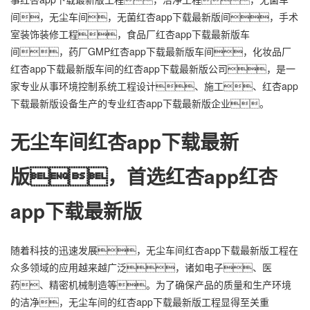
间，无尘车间，
无菌红杏app下载最新版
间，手术
室装饰装修工程，食品厂
红杏app下载最新版车
间
，药厂GMP
红杏app下载最新版车间
，化妆品厂
红杏app下载最新版车间
的红杏app下载最新版公司，是一
家专业从事环境控制系统工程设计、施工、红杏app
下载最新版设备生产的专业红杏app下载最新版企业。
无尘
车间红杏app下载最新
版
，首选红杏app红杏
app下载最新版
随着科技的迅速发展，无尘
车间红杏app下载最新版工程
在
众多领域的应用越来越广泛，诸如电子、医
药、精密机械制造等。为了确保产品的质量和生产环境
的洁净，无尘车间的
红杏app下载最新版工程
显得至关重