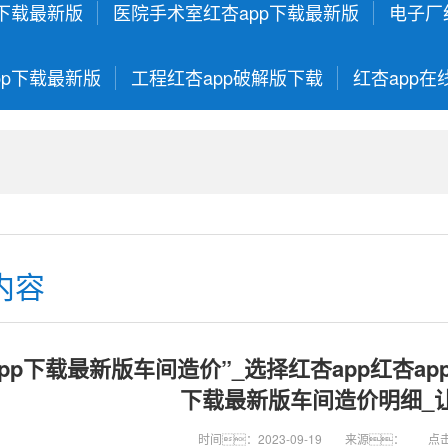
p下载最新版
医院手术室红杏app下载最新版
电子厂
pp下载最新版
工程红杏app破解版下载
红杏app在
内容
app下载最新版车间造价”_选择红杏app红杏ap
下载最新版车间造价明细_让
时间：2023-09-19
来源：
点