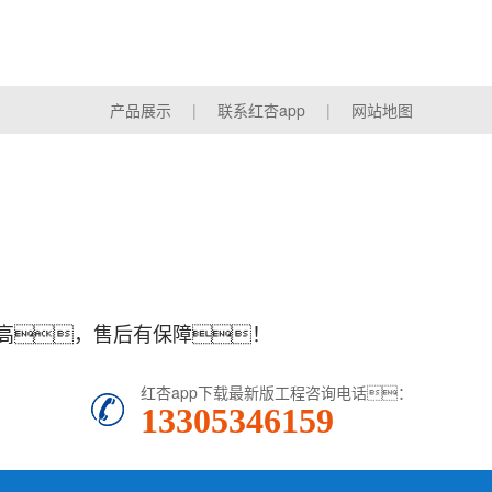
产品展示
|
联系红杏app
|
网站地图
量高，售后有保障！
红杏app下载最新版工程咨询电话：
13305346159