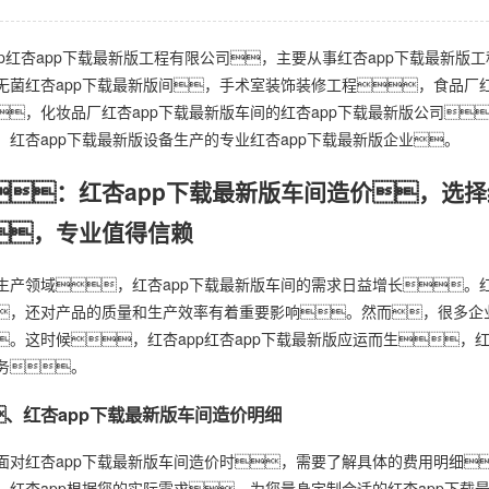
p
红杏app下载最新版工程
有限公司，主要从事
红杏app下载最新版工
无菌红杏app下载最新版
间，手术室装饰装修工程，食品厂
，化妆品厂
红杏app下载最新版车间
的红杏app下载最新版公司
、红杏app下载最新版设备生产的专业红杏app下载最新版企业。
：
红杏app下载最新版车间
造价，选择红
，专业值得信赖
生产领域，红杏app下载最新版车间的需求日益增长。红
，还对产品的质量和生产效率有着重要影响。然而，很多企业
。这时候，红杏app红杏app下载最新版应运而生，红
务。
、红杏app下载最新版车间造价明细
面对红杏app下载最新版车间造价时，需要了解具体的费用明细
。红杏app根据您的实际需求，为您量身定制合适的红杏app下