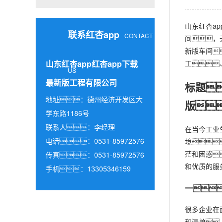
山东红杏ap
联系红杏app
CONTACT
间，
新版车间

山东红杏app红杏app下载
工
US
最新版工程有限公司
标题
地址：德州经济开发区大
版
学东路1186号
联系人：李经理
在当今工业
电话：0531-85972576
境
茫和困惑
传真：0531-85972576
和优质的服
手机：13305346159
一
很多企业在
和清单