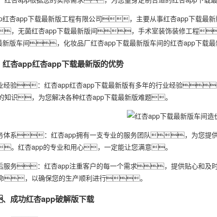
p
红杏app下载最新版工程
有限公司，主要从事
红杏app下载最
，无菌红杏app下载最新版间，手术室装饰装修工程
载最新版车间，化妆品厂红杏app下载最新版车间的红杏app下载
红杏app红杏app下载最新版的优势
行业经验：红杏app红杏app下载最新版有多年的行业经验
的知识，为您解决各种红杏app下载最新版难题。
服务体系：红杏app拥有一支专业的服务团队，为您
。红杏app的专业和用心，一定能让您满意。
售后服务：红杏app注重客户的每一个需求，提供贴心和及
命，以确保您的生产顺利进行。
、成功红杏app破解版下载