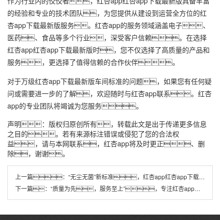
作为行业内的佼佼者，红杏app红杏app下载最新版具备丰富
的经验和专业的技术团队，为您提供从建设到运营全方位的红
杏app下载最新版服务。红杏app的服务领域涵盖电子、
医药、食品等多个行业，深受客户信赖。在选择
红杏app红杏app下载最新版时，您不仅选择了高质量的产品和
服务，更选择了值得信赖的合作伙伴。
对于万级红杏app下载最新版车间标准的问题，如果您有任何疑
问或需要进一步的了解，欢迎随时与红杏app联系。红杏
app的专业团队将竭诚为您服务。
声明：版权归原创所有，转载此文是出于传递更多信息
之目的。若有来源标注错误或侵犯了您的合法权
益，请与本网联系，红杏app将及时更正、删
除，谢谢。
上一篇：
“无尘无菌”新标准，红杏app红杏app下载最新版引领手术室红杏app下载最新版新时代！(手术室无尘无菌红杏app下载最新版的重要性与红杏app红杏app下载最新版的专业服务)
下一篇：
“质量为先，服务至上”，专注红杏app下载最新版车间的红杏app红杏app下载最新版(红杏app红杏app下载最新版，打造高品质红杏app下载最新版车间)