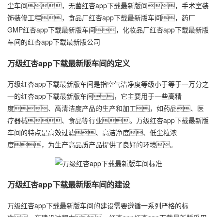
尘车间，无菌红杏app下载最新版间，手术室装
饰装修工程，食品厂红杏app下载最新版车间，药厂
GMP红杏app下载最新版车间，化妆品厂红杏app下载最新版
车间的红杏app下载最新版公司
万级红杏app下载最新版车间的定义
万级红杏app下载最新版车间是指空气洁净度等级小于等于一万分之
一的红杏app下载最新版车间，它主要用于一些高精
度、高清洁度产品的生产和加工，如药品、医
疗器械、食品等行业。万级红杏app下载最新版
车间的特点是高效过滤、高洁净度、低尘粒浓
度，为生产高品质产品提供了良好的环境。
万级红杏app下载最新版车间的建设
万级红杏app下载最新版车间的建设需要遵循一系列严格的标