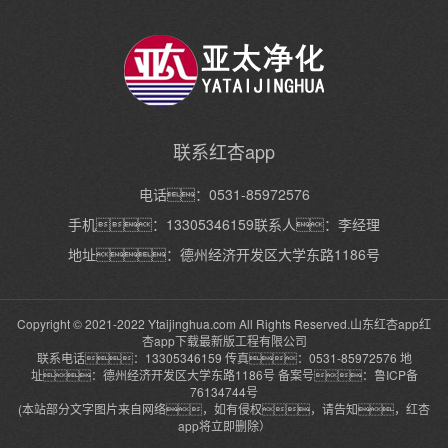
联系红杏app
电话：0531-85972576
手机：13305346159联系人：李经理
地址：德州经济开发区大学东路1186号
Copyright © 2021-2022 Ytaijinghua.com All Rights Reserved.山东红杏app红
杏app下载最新版工程有限公司
联系电话：13305346159 传真：0531-85972576 地
址：德州经济开发区大学东路1186号 备案号：
鲁ICP备
76134744号
(本站部分文字图片来自网络，如有侵权，请告知，红杏
app将立即删除）