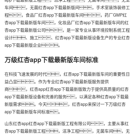
车间，
无菌红杏app下载最新版
间，手术室装饰装修工
程，食品厂
红杏app下载最新版车间
，药厂GMP
红
杏app下载最新版车间
，化妆品厂
红杏app下载最新版车间
的红
杏app下载最新版公司，是一家专业从事环境控制系统工程
设计、施工、红杏app下载最新版设备生产的专业红杏
app下载最新版企业。
万级
红杏app下载最新版车间
标准
在科技飞速发展的时代，红杏app下载最新版车间的重要性日
益凸显。作为专业红杏app下载最新版服务提供
商，红杏app红杏app下载最新版致力于提供高质量的红杏
app下载最新版设备和完善的服务，以满足各种红杏app下载最
新版需求。今天，红杏app来探讨一下万级红杏
app下载最新版车间标准。
山东红杏app
红杏app下载最新版工程
有限公司，主要从事
红
杏app下载最新版工程
，洁净工程，无菌车间，无