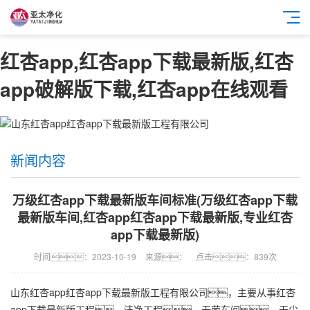
红杏app,红杏app下载最新版,红杏
app破解版下载,红杏app在线观看
新闻内容
万级红杏app下载最新版车间标准(万级红杏app下载
最新版车间,红杏app红杏app下载最新版,专业红杏
app下载最新版)
时间：2023-10-19
来源：
点击：839次
山东红杏app
红杏app下载最新版工程
有限公司，主要从事
红杏
app下载最新版工程
，
洁净工程
，无菌车间，无尘