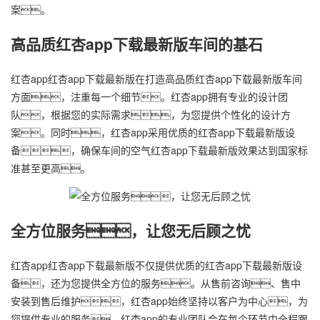
案。
高品质红杏app下载最新版车间的基石
红杏app红杏app下载最新版在打造高品质红杏app下载最新版车间
方面，注重每一个细节。红杏app拥有专业的设计团
队，根据您的实际需求，为您提供个性化的设计方
案。同时，红杏app采用优质的红杏app下载最新版设
备，确保车间的空气红杏app下载最新版效果达到国家标
准甚至更高。
全方位服务，让您无后顾之忧
红杏app红杏app下载最新版不仅提供优质的红杏app下载最新版设
备，还为您提供全方位的服务。从售前咨询、售中
安装到售后维护，红杏app始终坚持以客户为中心，为
您提供专业的服务。红杏app的专业团队会在每个环节中全程跟