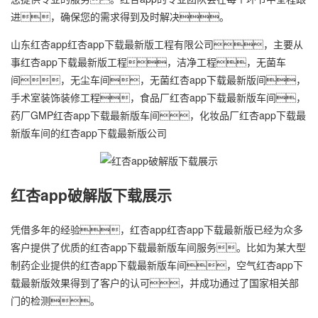
进，确保您的需求得到及时解决。
山东红杏app
红杏app下载最新版工程
有限公司，主要从
事
红杏app下载最新版工程
，洁净工程，无菌车
间，无尘车间，无菌红杏app下载最新版间，
手术室装饰装修工程，食品厂红杏app下载最新版车间，
药厂GMP红杏app下载最新版车间，化妆品厂红杏app下载最
新版车间的红杏app下载最新版公司
红杏app破解版下载展示
凭借多年的经验，红杏app红杏app下载最新版已经为众多
客户提供了优质的红杏app下载最新版车间服务。比如为某大型
制药企业提供的红杏app下载最新版车间，空气红杏app下
载最新版效果得到了客户的认可，并成功通过了国家相关部
门的检测。