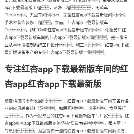
app下载最新版工程
，
洁净工程
，无菌车
间，无尘车间，
无菌红杏app下载最新版
间，
手术室装饰装修工程，食品厂
红杏app下载最新版车
间
，药厂GMP
红杏app下载最新版车间
，化妆品厂
红
杏app下载最新版车间
的红杏app下载最新版公司，是一家专
业从事环境控制系统工程设计、施工、红杏app下载
最新版设备生产的专业红杏app下载最新版企业。
专注
红杏app下载最新版车间
的红
杏app红杏app下载最新版
随着科技的不断发展，红杏app下载最新版车间在各行各
业的应用越来越广泛，如医药、电子、食品等行
业。作为一家专业的红杏app下载最新版车间厂家，红
杏app红杏app下载最新版始终坚持“质量为先，服务至上”
的原则，为您提供一流的红杏app下载最新版车间解决方