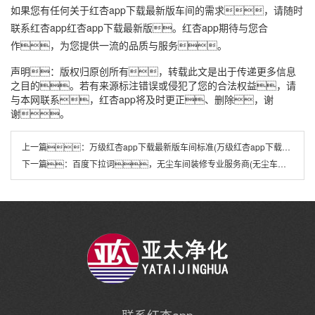
如果您有任何关于红杏app下载最新版车间的需求，请随时
联系红杏app红杏app下载最新版。红杏app期待与您合
作，为您提供一流的品质与服务。
声明：版权归原创所有，转载此文是出于传递更多信息
之目的。若有来源标注错误或侵犯了您的合法权益，请
与本网联系，红杏app将及时更正、删除，谢
谢。
上一篇：
万级红杏app下载最新版车间标准(万级红杏app下载最新版车间,红杏app红杏app下载最新版,专业红杏app下载最新版)
下一篇：
百度下拉词，无尘车间装修专业服务商(无尘车间装修服务专业施工团队)
联系红杏app