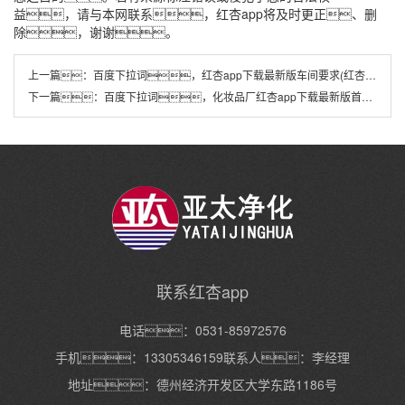
益，请与本网联系，红杏app将及时更正、删
除，谢谢。
上一篇：
百度下拉词，红杏app下载最新版车间要求(红杏app下载最新版车间设计，车间红杏app下载最新版标准，红杏app红杏app下载最新版)
下一篇：
百度下拉词，化妆品厂红杏app下载最新版首选红杏app红杏app下载最新版(红杏app红杏app下载最新版，专业的化妆品厂红杏app下载最新版公司)
联系红杏app
电话：0531-85972576
手机：13305346159联系人：李经理
地址：德州经济开发区大学东路1186号