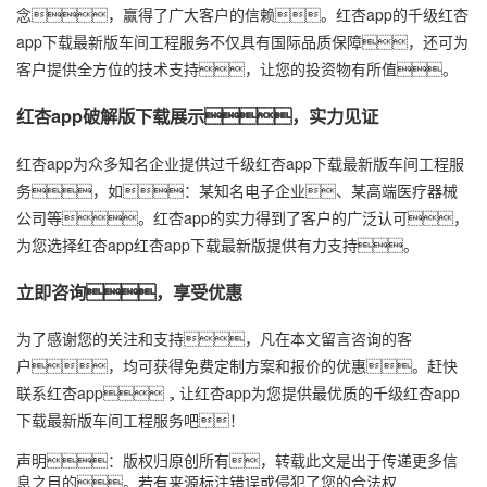
念，赢得了广大客户的信赖。红杏app的千级红杏
app下载最新版车间工程服务不仅具有国际品质保障，还可为
客户提供全方位的技术支持，让您的投资物有所值。
红杏app破解版下载展示，实力见证
红杏app为众多知名企业提供过千级红杏app下载最新版车间工程服
务，如：某知名电子企业、某高端医疗器械
公司等。红杏app的实力得到了客户的广泛认可，
为您选择红杏app红杏app下载最新版提供有力支持。
立即咨询，享受优惠
为了感谢您的关注和支持，凡在本文留言咨询的客
户，均可获得免费定制方案和报价的优惠。赶快
联系红杏app，让红杏app为您提供最优质的千级红杏app
下载最新版车间工程服务吧！
声明：版权归原创所有，转载此文是出于传递更多信
息之目的。若有来源标注错误或侵犯了您的合法权