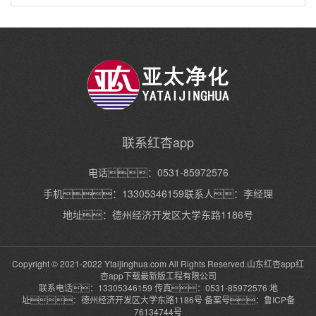
联系红杏app
电话：0531-85972576
手机：13305346159联系人：李经理
地址：德州经济开发区大学东路1186号
Copyright © 2021-2022 Ytaijinghua.com All Rights Reserved.山东红杏app红
杏app下载最新版工程有限公司
联系电话：13305346159 传真：0531-85972576 地
址：德州经济开发区大学东路1186号 备案号：
鲁ICP备
76134744号