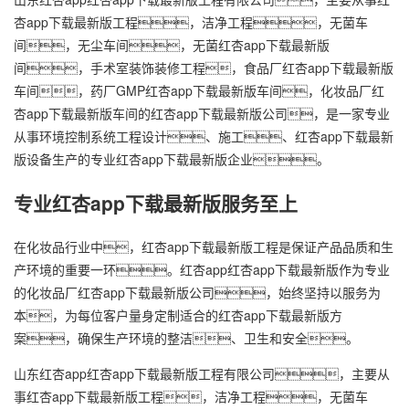
杏app下载最新版工程
，
洁净工程
，无菌车
间，无尘车间，
无菌红杏app下载最新版
间，手术室装饰装修工程，食品厂
红杏app下载最新版
车间
，药厂GMP
红杏app下载最新版车间
，化妆品厂
红
杏app下载最新版车间
的红杏app下载最新版公司，是一家专业
从事环境控制系统工程设计、施工、红杏app下载最新
版设备生产的专业红杏app下载最新版企业。
专业红杏app下载最新版服务至上
在化妆品行业中，
红杏app下载最新版工程
是保证产品品质和生
产环境的重要一环。红杏app红杏app下载最新版作为专业
的化妆品厂红杏app下载最新版公司，始终坚持以服务为
本，为每位客户量身定制适合的红杏app下载最新版方
案，确保生产环境的整洁、卫生和安全。
山东红杏app
红杏app下载最新版工程
有限公司，主要从
事红杏app下载最新版工程，洁净工程，无菌车