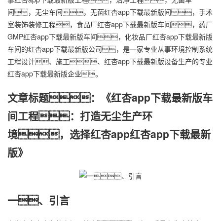
间，无尘车间，
无菌红杏app下载最新版
间，手术
室装饰装修工程，食品厂
红杏app下载最新版车间
，药厂
GMP
红杏app下载最新版车间
，化妆品厂
红杏app下载最新版
车间
的红杏app下载最新版公司，是一家专业从事环境控制系统
工程设计、施工、红杏app下载最新版设备生产的专业
红杏app下载最新版企业。
文章标题：《
红杏app下载最新版车
间
工程：打造无尘生产环
境，选择红杏app红杏app下载最新
版》
一、引言