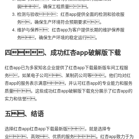
装，确保工程质量。
检测与验收：红杏app提供全面的检测和验收服
务，确保生产环境符合预期要求。
维护与保养：红杏app为客户提供长期的维护保养服
务，确保生产环境的稳定运行。
四、成功红杏app破解版下载
红杏app已为多家知名企业提供了红杏app下载最新版车间工程服
务，如某电子公司、某制药公司等。他们均对红
杏app的服务表示满意，并认可红杏app的专业能力和服务
质量。这些成功红杏app破解版下载充分展示了红杏app的
实力和信誉。
五、结语
选择红杏app红杏app下载最新版，就是选择专
业、高效、优质的服务。红杏app致力于为