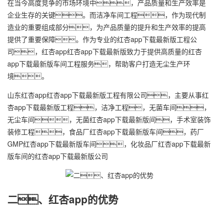
在当今高度竞争的市场环境中，产品质量和生产效率是
企业生存的关键。而洁净车间工程，作为现代制
造业的重要组成部分，为产品质量的提升和生产效率的提高
提供了重要保障。作为专业的
红杏app下载最新版工程公
司
，红杏app红杏app下载最新版致力于提供高质量的红杏
app下载最新版车间工程服务，帮助客户打造无尘生产环
境。
山东红杏app
红杏app下载最新版工程
有限公司，主要从事
红
杏app下载最新版工程
，洁净工程，无菌车间，
无尘车间，无菌红杏app下载最新版间，手术室装饰
装修工程，食品厂红杏app下载最新版车间，药厂
GMP红杏app下载最新版车间，化妆品厂红杏app下载最新
版车间的红杏app下载最新版公司
二、红杏app的优势