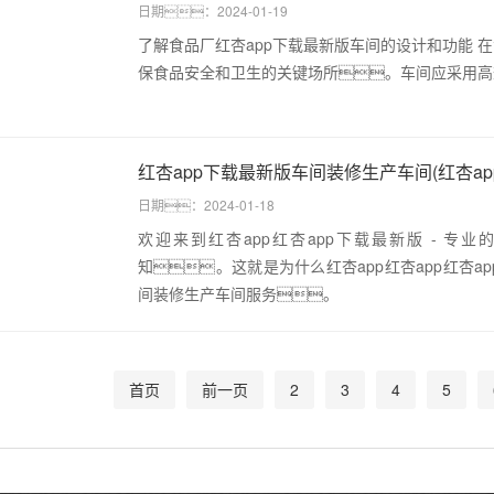
日期：2024-01-19
了解食品厂红杏app下载最新版车间的设计和功能 
保食品安全和卫生的关键场所。车间应采用高
红杏app下载最新版车间装修生产车间(红杏ap
日期：2024-01-18
欢迎来到红杏app红杏app下载最新版 - 专业
知。这就是为什么红杏app红杏app红杏a
间装修生产车间服务。
首页
前一页
2
3
4
5