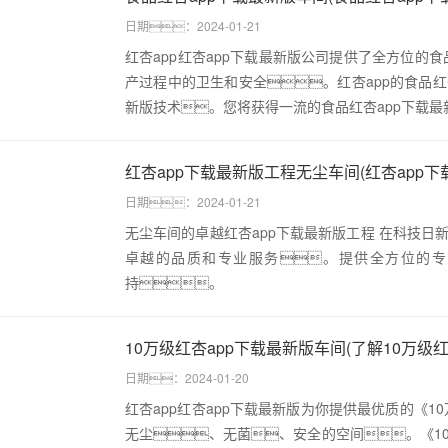
日期：2024-01-21
红杏app红杏app下载最新版公司提供了全方位的
产过程中的卫生和安全。红杏app的食品红
新版技术。您将获得一流的食品红杏app下载
红杏app下载最新版工程无尘车间(红杏app下
日期：2024-01-21
无尘车间的卓越红杏app下载最新版工程 在科技日新
卓越的品质和专业服务。提供全方位的专
持。
10万级红杏app下载最新版车间(了解10万级红杏
日期：2024-01-20
红杏app红杏app下载最新版为你提供最优质的《1
无尘、无菌、安全的空间。《10