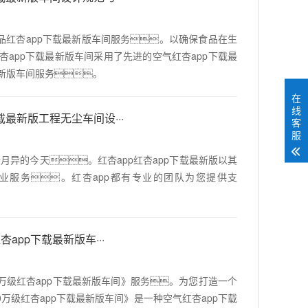
食品红杏app下载最新版车间服务。以确保食品在生
杏app下载最新版车间采用了先进的空气红杏app下载最
最新版车间服务。
在
线
载最新版工程无尘车间设···
客
服
月异的今天。红杏app红杏app下载最新版以其
业服务。红杏app都有专业的团队为您提供支
app下载最新版车···
0万级红杏app下载最新版车间》服务。为您打造一个
万级红杏app下载最新版车间》是一种空气红杏app下载