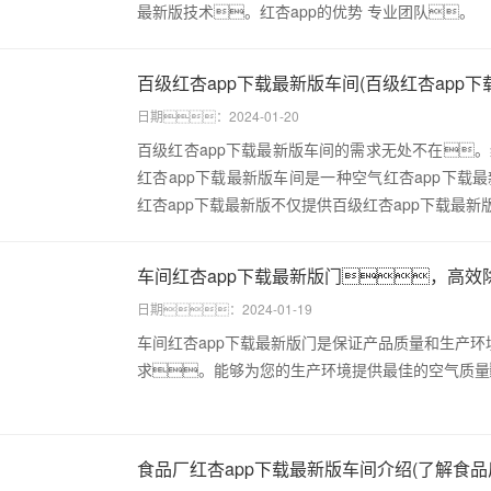
最新版技术。红杏app的优势 专业团队。
百级红杏app下载最新版车间(百级红杏app下
日期：2024-01-20
百级红杏app下载最新版车间的需求无处不在。
红杏app下载最新版车间是一种空气红杏app下载最新
红杏app下载最新版不仅提供百级红杏app下载最
车间红杏app下载最新版门，高效除
日期：2024-01-19
车间红杏app下载最新版门是保证产品质量和生产
求。能够为您的生产环境提供最佳的空气质量
食品厂红杏app下载最新版车间介绍(了解食品厂