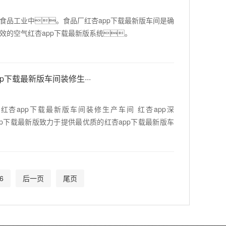
在食品工业中。食品厂红杏app下载最新版车间是确
效的空气红杏app下载最新版系统。
p下载最新版车间装修生···
的红杏app下载最新版车间装修生产车间 红杏app深
pp下载最新版致力于提供最优质的红杏app下载最新版车
6
后一页
尾页